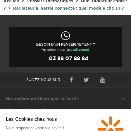
Accueil
Dossiers thématiques
Quel radiateur choisir
?
Radiateur à inertie connecté : quel modèle choisir ?
BESOIN D'UN RENSEIGNEMENT ?
Appelez-nous
gratuitement
03 88 07 88 84
SUIVEZ-NOUS SUR
Nos radiateurs électriques à inertie
Nos services gratuits
S'informer