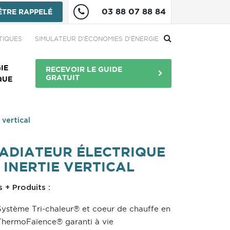
03 88 07 88 84
ÊTRE RAPPELÉ
re
TIQUES
SIMULATEUR D'ÉCONOMIES D'ÉNERGIE
Menu Bouton
IE
RECEVOIR LE GUIDE
GRATUIT
QUE
 vertical
ADIATEUR ÉLECTRIQUE
 INERTIE VERTICAL
s + Produits :
Système Tri-chaleur® et coeur de chauffe en
ThermoFaïence® garanti à vie