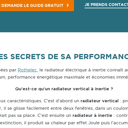
JE PRENDS CONTAC
E DEMANDE LE GUIDE GRATUIT
ES SECRETS DE SA PERFORMAN
pées par
Rothelec
, le radiateur électrique à inertie connaît 
um, performance énergétique maximale et économies imméd
Qu'est-ce qu'un radiateur vertical à inertie ?
x caractéristiques. C'est d'abord un
: pr
radiateur vertical
 il se glisse facilement entre deux fenêtres, dans un couloir 
rait pas sa place. C'est ensuite un
: cont
radiateur à inertie
extinction, il produit sa chaleur par effet Joule puis l'acc