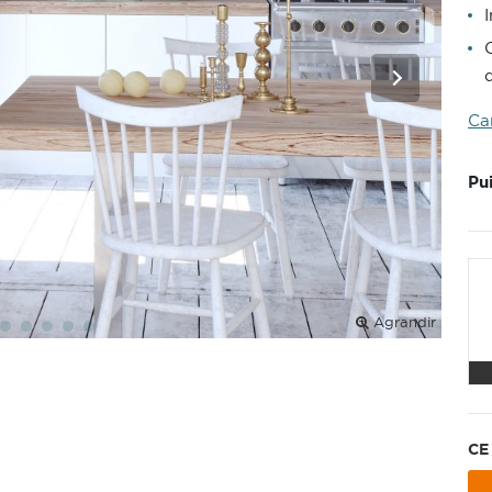
Ca
Pu
Agrandir
CE