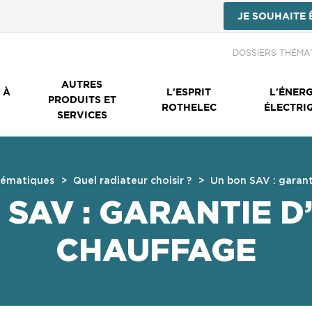
JE SOUHAITE 
Menu Secondai
DOSSIERS THÉMA
AUTRES
 À
L'ESPRIT
L'ÉNERG
PRODUITS ET
ROTHELEC
ÉLECTRI
SERVICES
hématiques
Quel radiateur choisir ?
Un bon SAV : garant
 SAV : GARANTIE D
CHAUFFAGE