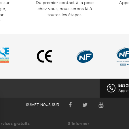
s sur
Du premier contact à la pose
Appe
ie,
chez vous, nous serons là à
par
toutes les étapes
.
BESO
Appel
SUIVEZ-NOUS SUR
rvices gratuits
S'informer