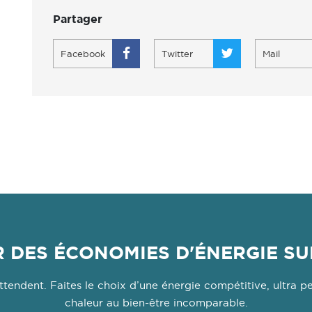
Partager
Facebook
Twitter
Mail
 DES ÉCONOMIES D'ÉNERGIE SU
tendent. Faites le choix d’une énergie compétitive, ultra p
chaleur au bien-être incomparable.