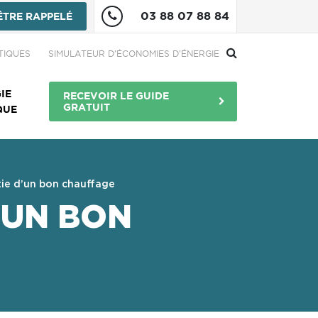
03 88 07 88 84
ÊTRE RAPPELÉ
re
TIQUES
SIMULATEUR D'ÉCONOMIES D'ÉNERGIE
Menu Bouton
IE
RECEVOIR LE GUIDE
GRATUIT
QUE
ie d’un bon chauffage
’UN BON