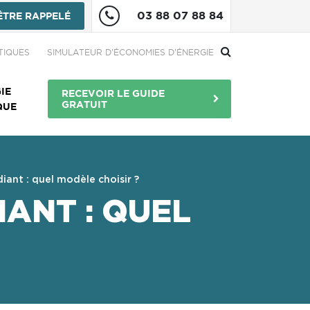
03 88 07 88 84
ÊTRE RAPPELÉ
re
TIQUES
SIMULATEUR D'ÉCONOMIES D'ÉNERGIE
Menu Bouton
IE
RECEVOIR LE GUIDE
GRATUIT
QUE
iant : quel modèle choisir ?
IANT : QUEL