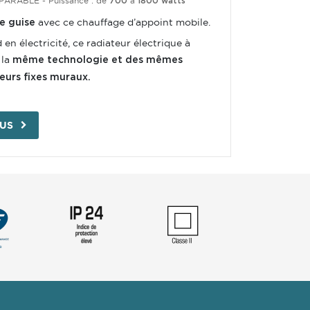
MPARABLE
-
Puissance : de
à
700
1800 watts
avec ce chauffage d’appoint mobile.
e guise
en électricité, ce radiateur électrique à
 la
même technologie et des mêmes
eurs fixes muraux.
LUS