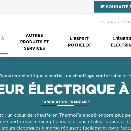
JE SOUHAITE 
Menu Secondai
DOSSIERS THÉMA
AUTRES
 À
L'ESPRIT
L'ÉNERG
PRODUITS ET
ROTHELEC
ÉLECTRI
SERVICES
Radiateur électrique à inertie : un chauffage confortable et
EUR ÉLECTRIQUE À 
FABRICATION FRANÇAISE
ret : un cœur de chauffe en ThermoFaïence® encore plus perf
une performance exceptionnelle et une chaleur douce et bi
radiateurs électriques à inertie réduisent facilement votre fa