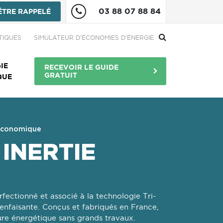
03 88 07 88 84
ÊTRE RAPPELÉ
re
TIQUES
SIMULATEUR D'ÉCONOMIES D'ÉNERGIE
Menu Bouton
IE
RECEVOIR LE GUIDE
GRATUIT
QUE
 économique
INERTIE
ectionné et associé à la technologie Tri-
enfaisante. Conçus et fabriqués en France,
cture énergétique sans grands travaux.