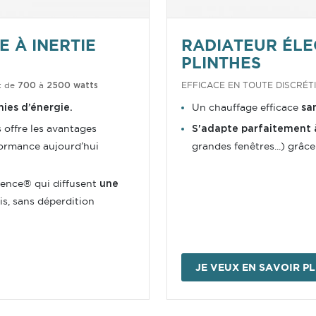
 À INERTIE
RADIATEUR ÉLE
PLINTHES
: de
à
EFFICACE EN TOUTE DISCRÉT
700
2500 watts
Un chauffage efficace
ies d’énergie.
sa
s offre les avantages
S'adapte parfaitement 
formance aujourd’hui
grandes fenêtres...) grâce
ence® qui diffusent
une
s, sans déperdition
JE VEUX EN SAVOIR P