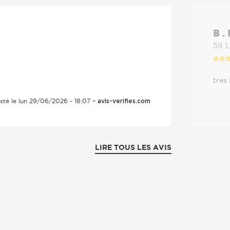
B .
59 L
tres
sté le lun 29/06/2026 - 18:07
- avis-verifies.com
LIRE TOUS LES AVIS