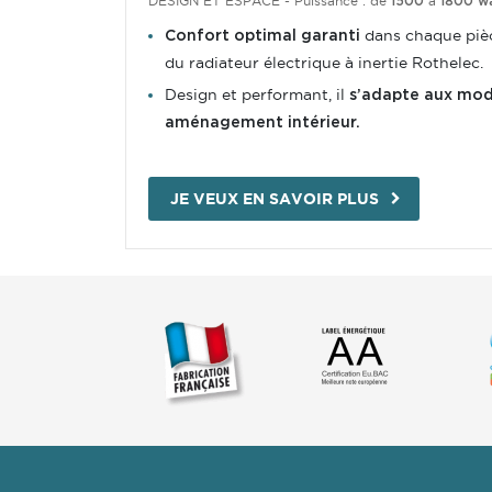
DESIGN ET ESPACE
-
Puissance : de
à
1500
1800 w
dans chaque pièc
Confort optimal garanti
du radiateur électrique à inertie Rothelec.
Design et performant, il
s’adapte aux mod
aménagement intérieur.
JE VEUX EN SAVOIR PLUS