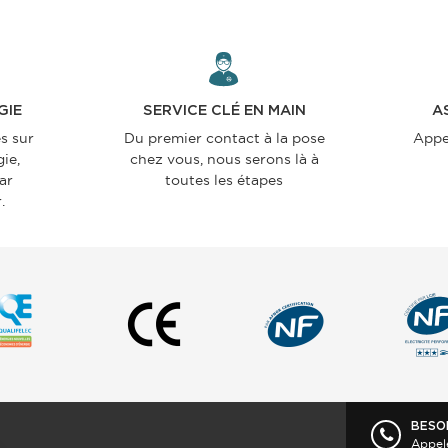
GIE
SERVICE CLÉ EN MAIN
A
s sur
Du premier contact à la pose
Appe
ie,
chez vous, nous serons là à
par
toutes les étapes
.
BESO
Appel