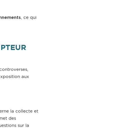
, ce qui
onnements
MPTEUR
 controverses,
exposition aux
rne la collecte et
smet des
estions sur la