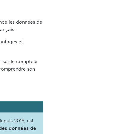
nce les données de
ançais.
vantages et
ir sur le compteur
x comprendre son
epuis 2015, est
 des données de