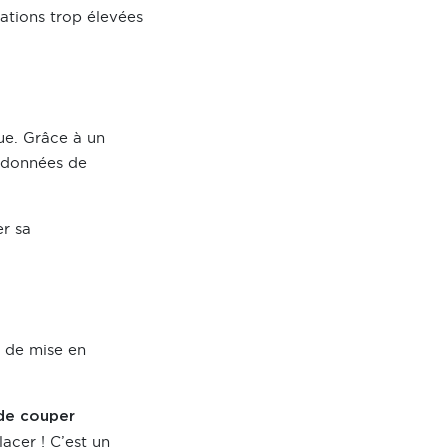
mations trop élevées
ue. Grâce à un
s données de
er sa
e de mise en
 de couper
acer ! C’est un