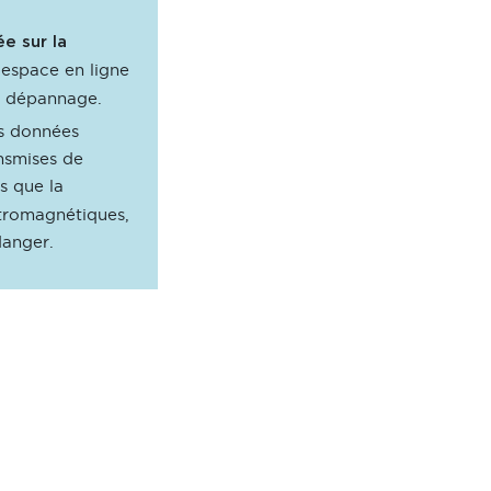
e sur la
 espace en ligne
e dépannage.
es données
nsmises de
s que la
ctromagnétiques,
danger.