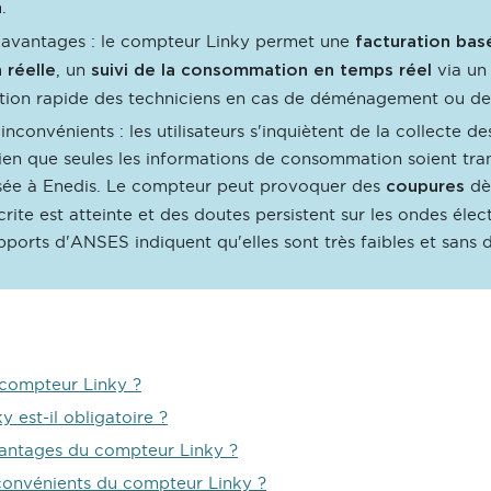
.
n
 avantages : le compteur Linky permet une
facturation basé
, un
via un
réelle
suivi de la consommation en temps réel
ntion rapide des techniciens en cas de déménagement ou d
inconvénients : les utilisateurs s'inquiètent de la collecte d
bien que seules les informations de consommation soient tra
sée à Enedis. Le compteur peut provoquer des
dè
coupures
rite est atteinte et des doutes persistent sur les ondes éle
pports d'ANSES indiquent qu'elles sont très faibles et sans 
 compteur Linky ?
 est-il obligatoire ?
vantages du compteur Linky ?
nconvénients du compteur Linky ?