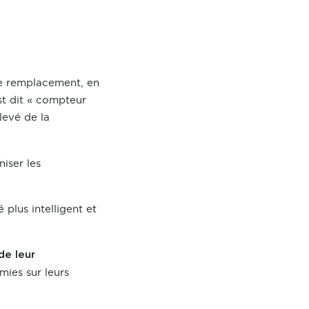
 le remplacement, en
st dit « compteur
levé de la
iser les
plus intelligent et
de leur
mies sur leurs