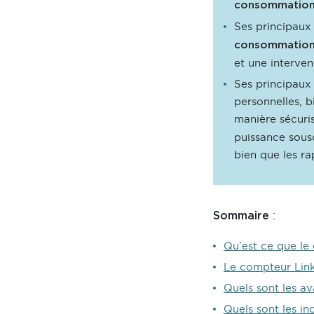
consommatio
Ses principaux
consommation 
et une interve
Ses principaux 
personnelles, 
manière sécuri
puissance sousc
bien que les ra
:
Sommaire
Qu’est ce que le
Le compteur Linky
Quels sont les a
Quels sont les i