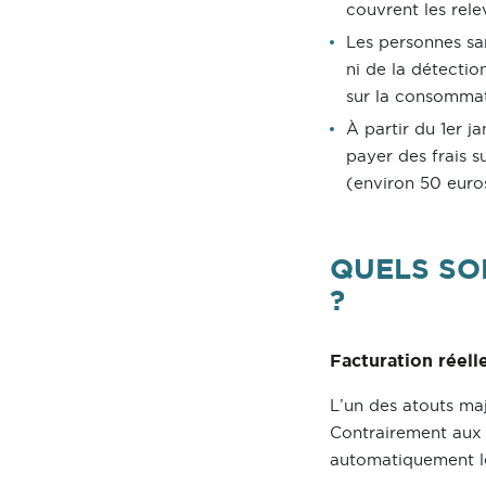
couvrent les rel
Les personnes sa
ni de la détectio
sur la consommat
À partir du 1er j
payer des frais 
(environ 50 euro
QUELS SO
?
Facturation réel
L’un des atouts ma
Contrairement aux 
automatiquement l