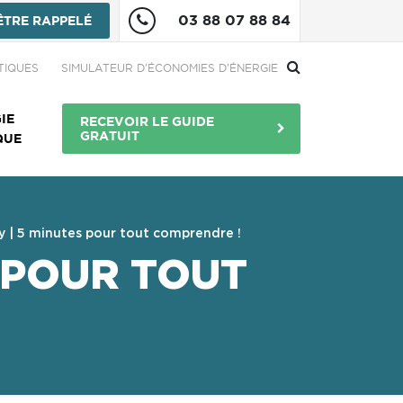
03 88 07 88 84
ÊTRE RAPPELÉ
re
TIQUES
SIMULATEUR D'ÉCONOMIES D'ÉNERGIE
Menu Bouton
IE
RECEVOIR LE GUIDE
GRATUIT
QUE
 | 5 minutes pour tout comprendre !
 POUR TOUT