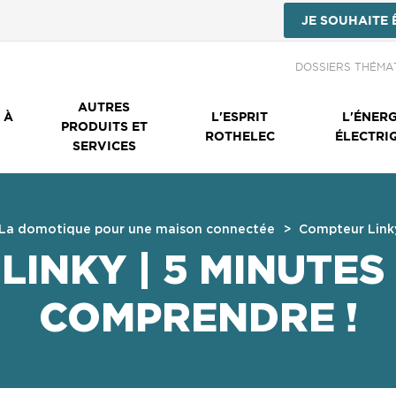
JE SOUHAITE 
Menu Secondai
DOSSIERS THÉMA
AUTRES
 À
L'ESPRIT
L'ÉNERG
PRODUITS ET
ROTHELEC
ÉLECTRI
SERVICES
La domotique pour une maison connectée
Compteur Linky
LINKY | 5 MINUTES
COMPRENDRE !