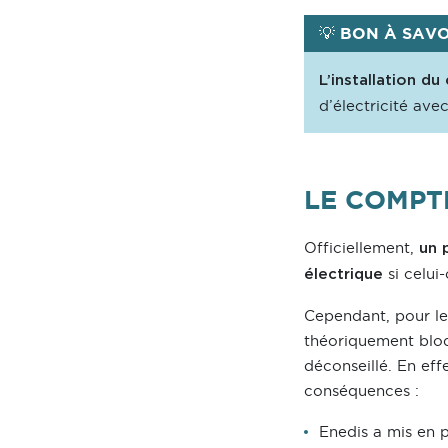
💡 BON À SAV
L’installation d
d’électricité ave
LE COMPTE
Officiellement,
un 
si celui-
électrique
Cependant, pour les
théoriquement bloqu
déconseillé. En eff
conséquences :
Enedis a mis en p