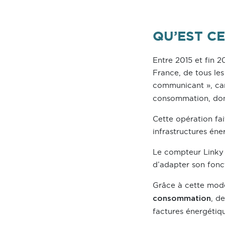
QU’EST CE
Entre 2015 et fin 2
France, de tous le
communicant », ca
consommation, donn
Cette opération fai
infrastructures én
Le compteur Linky n
d’adapter son fon
Grâce à cette mode
, d
consommation
factures énergétiqu