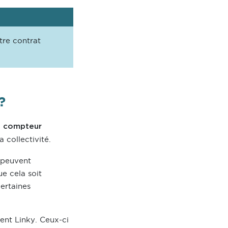
tre contrat
?
n compteur
a collectivité.
s peuvent
ue cela soit
certaines
sent Linky. Ceux-ci