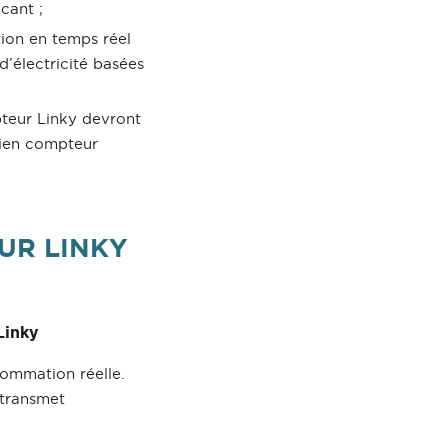
cant ;
tion en temps réel
d’électricité basées
mpteur Linky devront
cien compteur
UR LINKY
Linky
sommation réelle.
 transmet