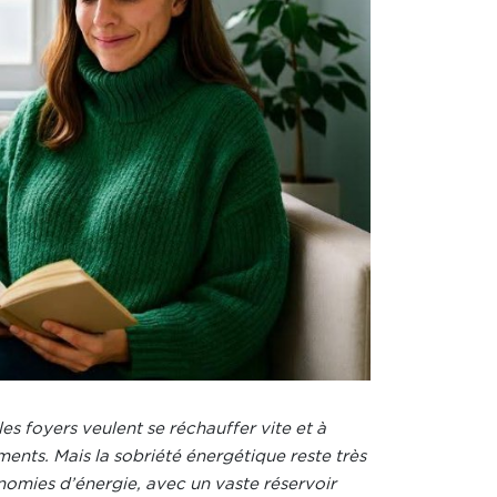
es foyers veulent se réchauffer vite et à
ments. Mais la sobriété énergétique reste très
onomies d’énergie, avec un vaste réservoir