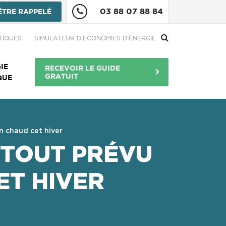
03 88 07 88 84
ÊTRE RAPPELÉ
re
TIQUES
SIMULATEUR D'ÉCONOMIES D'ÉNERGIE
Menu Bouton
IE
RECEVOIR LE GUIDE
GRATUIT
QUE
n chaud cet hiver
 TOUT PRÉVU
ET HIVER