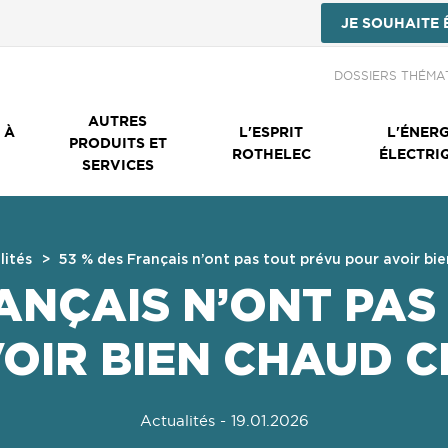
JE SOUHAITE 
Menu Secondai
DOSSIERS THÉMA
AUTRES
 À
L'ESPRIT
L'ÉNERG
PRODUITS ET
ROTHELEC
ÉLECTRI
SERVICES
lités
53 % des Français n’ont pas tout prévu pour avoir bie
RANÇAIS N’ONT PAS
OIR BIEN CHAUD C
Actualités
- 19.01.2026