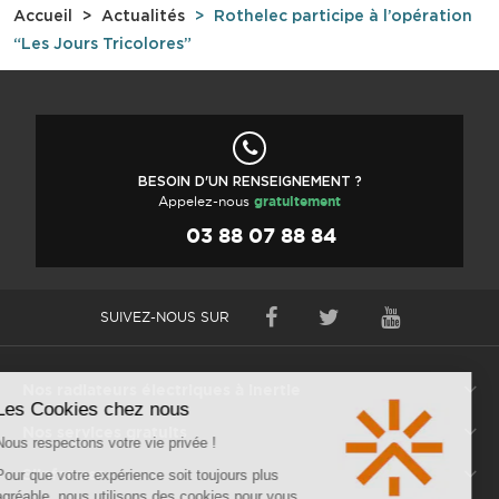
Accueil
Actualités
Rothelec participe à l’opération
“Les Jours Tricolores”
BESOIN D'UN RENSEIGNEMENT ?
Appelez-nous
gratuitement
03 88 07 88 84
SUIVEZ-NOUS SUR
Nos radiateurs électriques à inertie
Nos services gratuits
S'informer